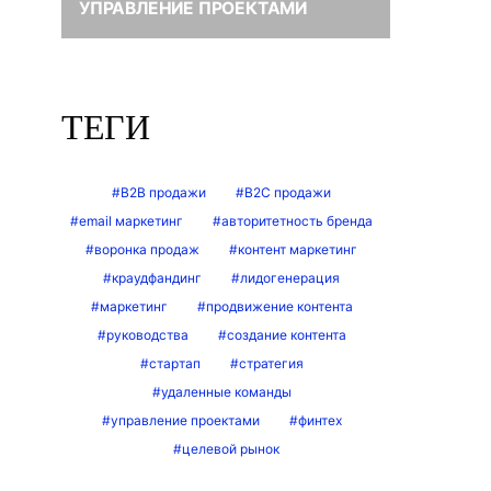
УПРАВЛЕНИЕ ПРОЕКТАМИ
ТЕГИ
B2B продажи
B2C продажи
email маркетинг
авторитетность бренда
воронка продаж
контент маркетинг
краудфандинг
лидогенерация
маркетинг
продвижение контента
руководства
создание контента
стартап
стратегия
удаленные команды
управление проектами
финтех
целевой рынок