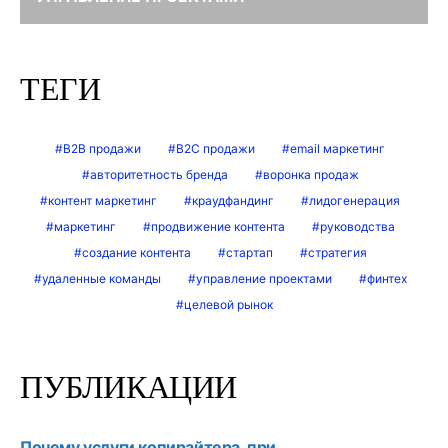
ТЕГИ
B2B продажи
B2C продажи
email маркетинг
авторитетность бренда
воронка продаж
контент маркетинг
краудфандинг
лидогенерация
маркетинг
продвижение контента
руководства
создание контента
стартап
стратегия
удаленные команды
управление проектами
финтех
целевой рынок
ПУБЛИКАЦИИ
Почему услуги копирайтера, при