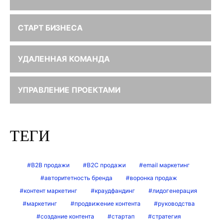
СТАРТ БИЗНЕСА
УДАЛЕННАЯ КОМАНДА
УПРАВЛЕНИЕ ПРОЕКТАМИ
ТЕГИ
B2B продажи
B2C продажи
email маркетинг
авторитетность бренда
воронка продаж
контент маркетинг
краудфандинг
лидогенерация
маркетинг
продвижение контента
руководства
создание контента
стартап
стратегия