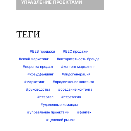
УПРАВЛЕНИЕ ПРОЕКТАМИ
ТЕГИ
B2B продажи
B2C продажи
email маркетинг
авторитетность бренда
воронка продаж
контент маркетинг
краудфандинг
лидогенерация
маркетинг
продвижение контента
руководства
создание контента
стартап
стратегия
удаленные команды
управление проектами
финтех
целевой рынок